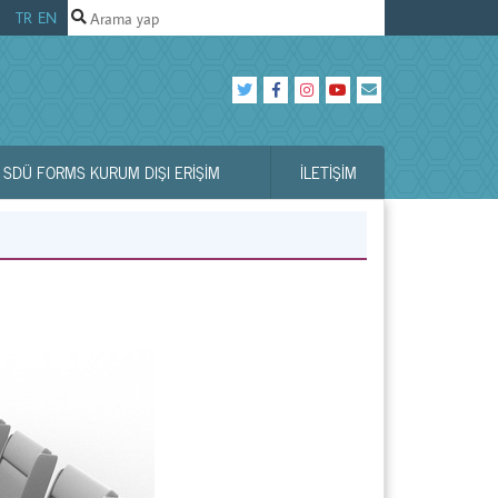
TR
EN
SDÜ FORMS KURUM DIŞI ERİŞİM
İLETIŞIM