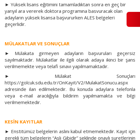
► Yüksek lisans eğitimini tamamladıktan sonra en geç bir
yarıyıl ara vererek doktora programına basvuracak olan
adayların yüksek lisansa başvururken ALES belgeleri
geçerlidir.
MÜLAKATLAR VE SONUÇLAR
►
Mülakata girmeyen adayların başvuruları geçersiz
sayılmaktadır. Mülakatlar ile ilgili olarak adaya ikinci bir şans
verilmemekte veya telafi sınavı yapılmamaktadır.
►
Mülakat Sonuçları
https://golcuk.sdu.edu.tr/OnKayit/V2/MulakatSonucu.aspx
adresinde ilan edilmektedir. Bu konuda adaylara telefonla
veya e-mail aracılığıyla bildirim yapılmamakta ve bilgi
verilmemektedir.
KESİN KAYITLAR
►
Enstitümüz belgelerin aslını kabul etmemektedir. Kayıt için
gerekli tüm belgelerin “Aslı Gibidir” şeklinde onaylı suretlerinin