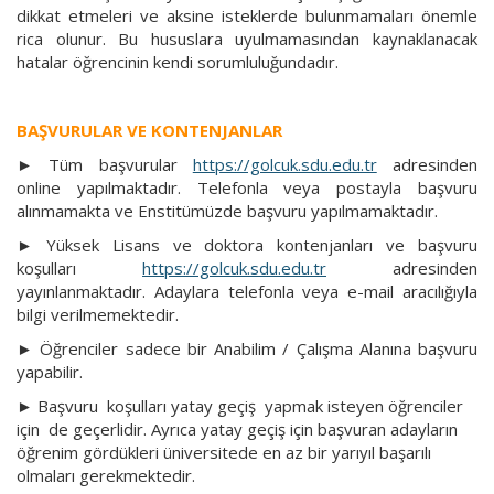
dikkat etmeleri ve aksine isteklerde bulunmamaları önemle
İLETIŞIM
rica olunur. Bu hususlara uyulmamasından kaynaklanacak
hatalar öğrencinin kendi sorumluluğundadır.
BAŞVURULAR VE KONTENJANLAR
►
Tüm başvurular
https://golcuk.sdu.edu.tr
adresinden
online yapılmaktadır. Telefonla veya postayla başvuru
alınmamakta ve Enstitümüzde başvuru yapılmamaktadır.
►
Yüksek Lisans ve doktora kontenjanları ve başvuru
koşulları
https://golcuk.sdu.edu.tr
adresinden
yayınlanmaktadır. Adaylara telefonla veya e-mail aracılığıyla
bilgi verilmemektedir.
► Öğrenciler sadece bir Anabilim / Çalışma Alanına başvuru
yapabilir.
► Başvuru koşulları yatay geçiş yapmak isteyen öğrenciler
için de geçerlidir. Ayrıca yatay geçiş için başvuran adayların
öğrenim gördükleri üniversitede en az bir yarıyıl başarılı
olmaları gerekmektedir.