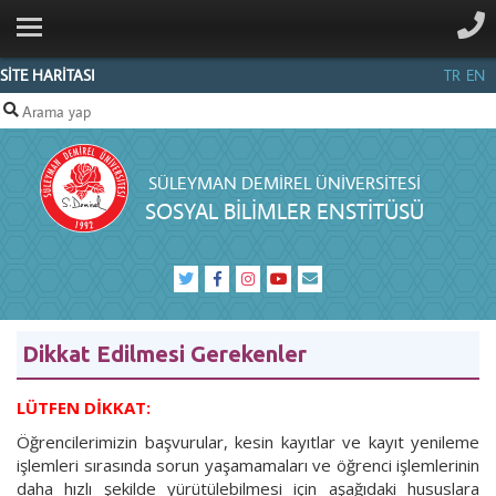
ANA SAYFA
KURUMSAL
SİTE HARİTASI
TR
EN
PERSONEL
SBE
SÜLEYMAN DEMIREL ÜNIVERSITESI
MEVZUAT
SOSYAL BİLİMLER ENSTİTÜSÜ
SDÜ
FORMS
İŞLEMLERI
VIDEOLARI
Dikkat Edilmesi Gerekenler
SDÜ
FORMS
LÜTFEN DİKKAT:
KURUM
Öğrencilerimizin başvurular, kesin kayıtlar ve kayıt yenileme
DIŞI
işlemleri sırasında sorun yaşamamaları ve öğrenci işlemlerinin
ERİŞİM
daha hızlı şekilde yürütülebilmesi için aşağıdaki hususlara