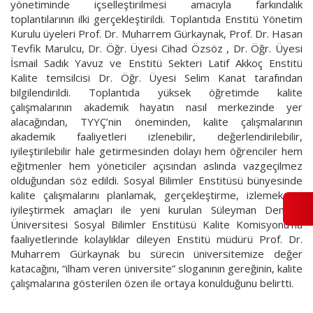
yönetiminde içselleştirilmesi amacıyla farkındalık
İLETIŞIM
toplantılarının ilki gerçekleştirildi. Toplantıda Enstitü Yönetim
Kurulu üyeleri Prof. Dr. Muharrem Gürkaynak, Prof. Dr. Hasan
Tevfik Marulcu, Dr. Öğr. Üyesi Cihad Özsöz , Dr. Öğr. Üyesi
İsmail Sadık Yavuz ve Enstitü Sekteri Latif Akkoç Enstitü
Kalite temsilcisi Dr. Öğr. Üyesi Selim Kanat tarafından
bilgilendirildi. Toplantıda yüksek öğretimde kalite
çalışmalarının akademik hayatın nasıl merkezinde yer
alacağından, TYYÇ’nin öneminden, kalite çalışmalarının
akademik faaliyetleri izlenebilir, değerlendirilebilir,
iyileştirilebilir hale getirmesinden dolayı hem öğrenciler hem
eğitmenler hem yöneticiler açısından aslında vazgeçilmez
olduğundan söz edildi. Sosyal Bilimler Enstitüsü bünyesinde
kalite çalışmalarını planlamak, gerçekleştirme, izlemek ve
iyileştirmek amaçları ile yeni kurulan Süleyman Demirel
Üniversitesi Sosyal Bilimler Enstitüsü Kalite Komisyonu’na
faaliyetlerinde kolaylıklar dileyen Enstitü müdürü Prof. Dr.
Muharrem Gürkaynak bu sürecin üniversitemize değer
katacağını, “ilham veren üniversite” sloganının gereğinin, kalite
çalışmalarına gösterilen özen ile ortaya konulduğunu belirtti.