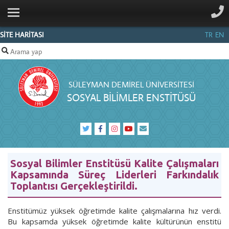
ANA SAYFA
KURUMSAL
SİTE HARİTASI
TR
EN
PERSONEL
SBE
SÜLEYMAN DEMIREL ÜNIVERSITESI
MEVZUAT
SOSYAL BİLİMLER ENSTİTÜSÜ
SDÜ
FORMS
İŞLEMLERI
VIDEOLARI
Sosyal Bilimler Enstitüsü Kalite Çalışmaları
SDÜ
Kapsamında Süreç Liderleri Farkındalık
FORMS
Toplantısı Gerçekleştirildi.
KURUM
DIŞI
Enstitümüz yüksek öğretimde kalite çalışmalarına hız verdi.
ERİŞİM
Bu kapsamda yüksek öğretimde kalite kültürünün enstitü