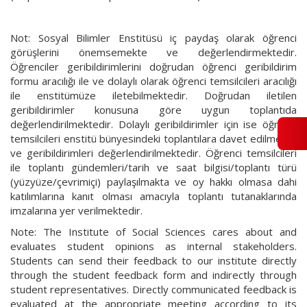
İLETIŞIM
Not: Sosyal Bilimler Enstitüsü iç paydaş olarak öğrenci
görüşlerini önemsemekte ve değerlendirmektedir.
Öğrenciler geribildirimlerini doğrudan öğrenci geribildirim
formu aracılığı ile ve dolaylı olarak öğrenci temsilcileri aracılığı
ile enstitümüze iletebilmektedir. Doğrudan iletilen
geribildirimler konusuna göre uygun toplantıda
değerlendirilmektedir. Dolaylı geribildirimler için ise öğrenci
temsilcileri enstitü bünyesindeki toplantılara davet edilmekte
ve geribildirimleri değerlendirilmektedir. Öğrenci temsilcileri
ile toplantı gündemleri/tarih ve saat bilgisi/toplantı türü
(yüzyüze/çevrimiçi) paylaşılmakta ve oy hakkı olmasa dahi
katılımlarına kanıt olması amacıyla toplantı tutanaklarında
imzalarına yer verilmektedir.
Note: The Institute of Social Sciences cares about and
evaluates student opinions as internal stakeholders.
Students can send their feedback to our institute directly
through the student feedback form and indirectly through
student representatives. Directly communicated feedback is
evaluated at the appropriate meeting according to its