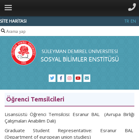
ANA SAYFA
KURUMSAL
SİTE HARİTASI
TR
EN
PERSONEL
SBE
SÜLEYMAN DEMIREL ÜNIVERSITESI
MEVZUAT
SOSYAL BİLİMLER ENSTİTÜSÜ
SDÜ
FORMS
İŞLEMLERI
VIDEOLARI
Öğrenci Temsilcileri
SDÜ
FORMS
Lisansüstü Öğrenci Temsilcisi: Esranur BAL (Avrupa Birliği
KURUM
Çalışmaları Anabilim Dalı)
DIŞI
Graduate Student Representative: Esranur BAL
ERİŞİM
(Department of european union studies)